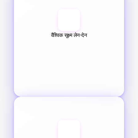
वैश्विक सूक्ष्म लेन-देन