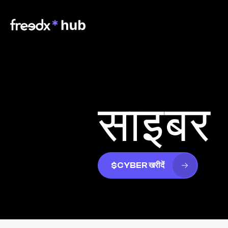
साइबर
$CYBER खरीदें