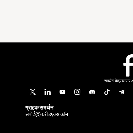
समर्थन केंद्र
व्यापार
ग्राहक समर्थन
सपोर्ट@फ्रीडएक्स.कॉम