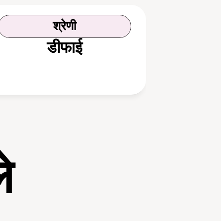
श्रेणी
डीफाई
े