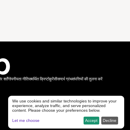
शर्तें
गोपनीयता नीति
समर्थित क्रिप्टोकुरेंसी
सन्दर्भ ग्रंथ
संपत्तियों की तुलना करें
We use cookies and similar technologies to improve your
experience, analyze traffic, and serve personalized
@ Freedx 2026
content. Please choose your preferences below.
Let me choose
Accept
Decline