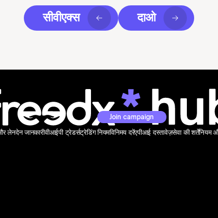
सीवीएक्स
दाओ
Join campaign
 और लेनदेन जानकारी
वीआईपी ट्रेडर्स
ट्रेडिंग नियम
विनिमय दरें
एपीआई दस्तावेज़
सेवा की शर्तें
नियम और 