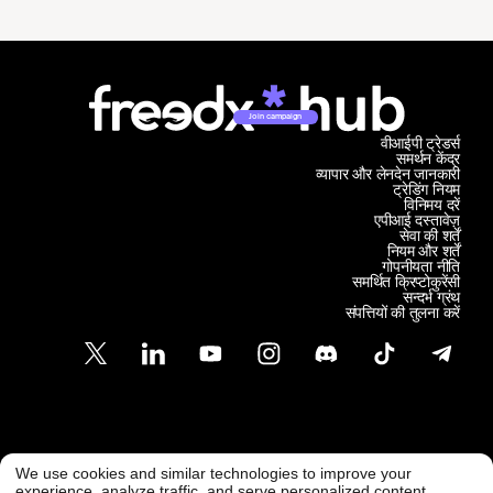
Join campaign
वीआईपी ट्रेडर्स
समर्थन केंद्र
व्यापार और लेनदेन जानकारी
ट्रेडिंग नियम
विनिमय दरें
एपीआई दस्तावेज़
सेवा की शर्तें
नियम और शर्तें
गोपनीयता नीति
समर्थित क्रिप्टोकुरेंसी
सन्दर्भ ग्रंथ
संपत्तियों की तुलना करें
ग्राहक समर्थन
We use cookies and similar technologies to improve your
@ Freedx 2026
सपोर्ट@फ्रीडएक्स.कॉम
experience, analyze traffic, and serve personalized content.