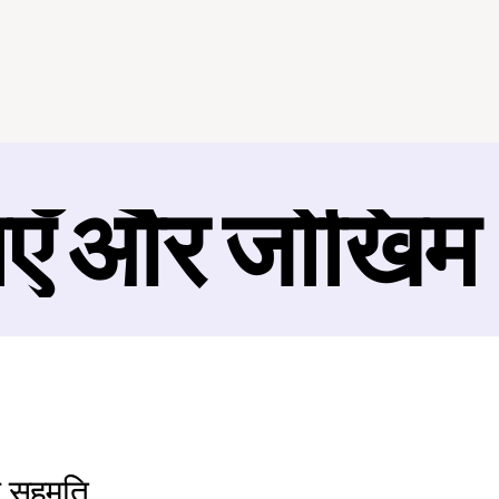
ाएँ और जोखिम
न सहमति