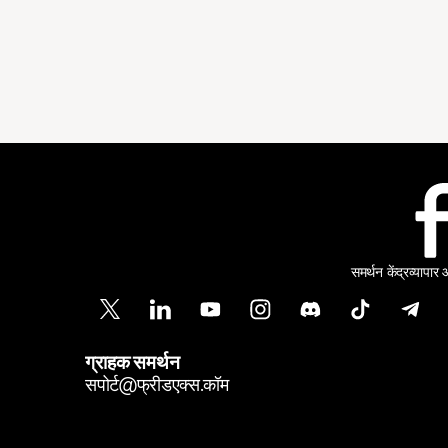
समर्थन केंद्र
व्यापार
ग्राहक समर्थन
सपोर्ट@फ्रीडएक्स.कॉम