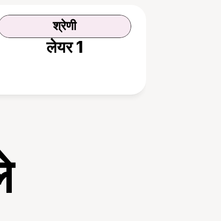
श्रेणी
लेयर 1
े