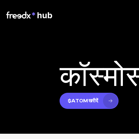
कॉस्मो
$ATOM खरीदें