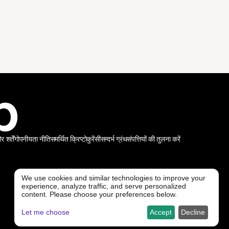
शर्तें
गोपनीयता नीति
समर्थित क्रिप्टोकुरेंसी
सन्दर्भ ग्रंथ
संपत्तियों की तुलना करें
We use cookies and similar technologies to improve your
experience, analyze traffic, and serve personalized
@ Freedx 2026
content. Please choose your preferences below.
Let me choose
Accept
Decline