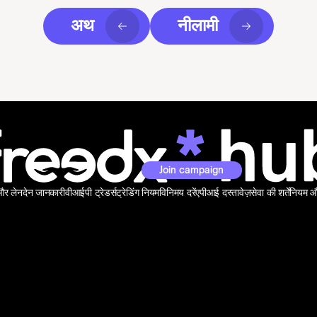
अथ
नीलामी
Join campaign
 और लेनदेन जानकारी
वीआईपी ट्रेडर्स
ट्रेडिंग नियम
विनिमय दरें
एपीआई दस्तावेज़
सेवा की शर्तें
नियम और 