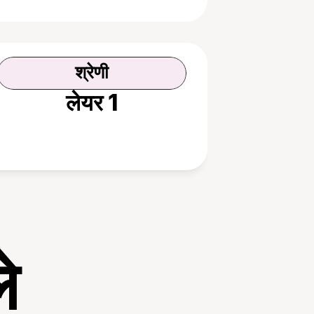
श्रेणी
लेयर 1
े