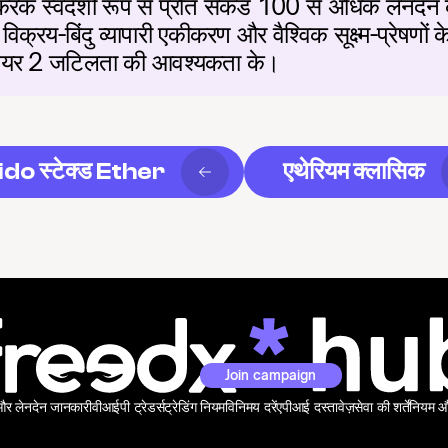
करके स्वदेशी रूप से प्रति सेकंड 100 से अधिक लेनदेन
विक्रय-बिंदु व्यापारी एकीकरण और वैश्विक सूक्ष्म-प्रेषणो
ा लेयर 2 जटिलता की आवश्यकता के।
ido स्टेक्ड Ether
एथेरियम क्लासिक
Join campaign
 और लेनदेन जानकारी
वीआईपी ट्रेडर्स
ट्रेडिंग नियम
विनिमय दरें
एपीआई दस्तावेज़
सेवा की शर्तें
नियम और 