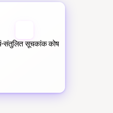
यं-संतुलित सूचकांक कोष