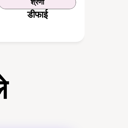
श्रेणी
डीफाई
े