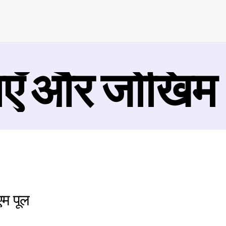
ाएँ और जोखिम
म पूल