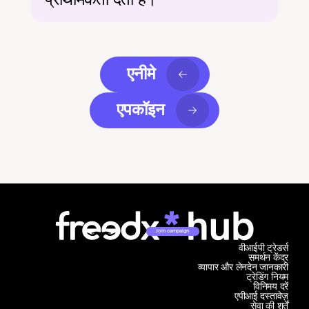
एनीमे
एपकॉइन
Join campaign
वीआईपी ट्रेडर्स
समर्थन केंद्र
व्यापार और लेनदेन जानकारी
ट्रेडिंग नियम
विनिमय दरें
एपीआई दस्तावेज़
सेवा की शर्तें