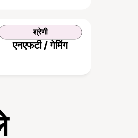
श्रेणी
एनएफटी / गेमिंग
े