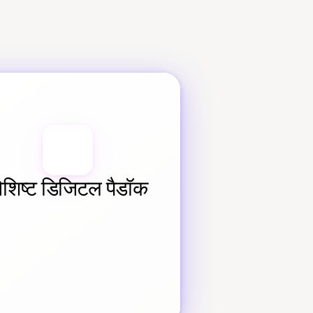
िशिष्ट डिजिटल पैडॉक