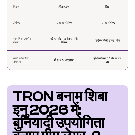
टिकर
टीआरएक्स
शिब
टीपीएस
~2,000 टीपीएस
~15-30 टीपीएस
प्राथमिक उपयोग
स्टेबलकॉइन् ट्रांसफर और
पारिस्थितिकी तंत्र / मीम
मामला
मीडिया
स्मार्ट कॉन्ट्रैक्ट
हाँ (शिबेरियम L2 के माध्यम
हाँ (EVM अनुकूल)
संगतता
से)
TRON बनाम शिबा 
इनु 2026 में: 
बुनियादी उपयोगिता 