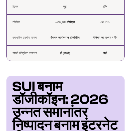
टिकर
सूइ
डॉज
टीपीएस
~297,000 टीपीएस
~33 TPS
प्राथमिक उपयोग मामला
पैरलल कार्यान्वयन डीएपीपीज
विनिमय का माध्यम / मीम
स्मार्ट कॉन्ट्रैक्ट संगतता
हाँ (जाओ)
नहीं
SUI बनाम 
डॉजीकॉइन: 2026 
उन्नत समानांतर 
निष्पादन बनाम इंटरनेट 