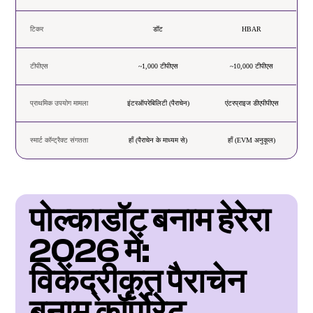
टिकर
डॉट
HBAR
टीपीएस
~1,000 टीपीएस
~10,000 टीपीएस
प्राथमिक उपयोग मामला
इंटरऑपरेबिलिटी (पैराचेन)
एंटरप्राइज डीएपीपीएस
स्मार्ट कॉन्ट्रैक्ट संगतता
हाँ (पैराचेन के माध्यम से)
हाँ (EVM अनुकूल)
पोल्काडॉट बनाम हेरेरा 
2026 में: 
विकेंद्रीकृत पैराचेन 
बनाम कॉर्पोरेट 