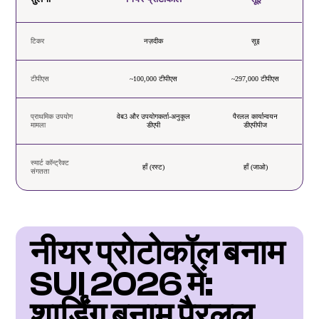
टिकर
नज़दीक
सूइ
टीपीएस
~100,000 टीपीएस
~297,000 टीपीएस
प्राथमिक उपयोग
वेब3 और उपयोगकर्ता-अनुकूल
पैरलल कार्यान्वयन
मामला
डीएपी
डीएपीपीज
स्मार्ट कॉन्ट्रैक्ट
हाँ (रस्ट)
हाँ (जाओ)
संगतता
नीयर प्रोटोकॉल बनाम 
SUI 2026 में: 
शार्डिंग बनाम पैरलल 