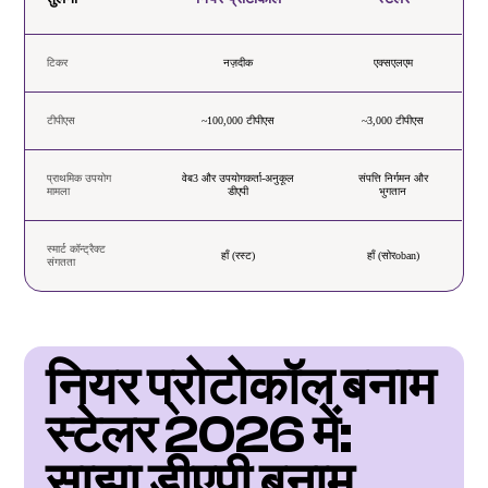
टिकर
नज़दीक
एक्सएलएम
टीपीएस
~100,000 टीपीएस
~3,000 टीपीएस
प्राथमिक उपयोग
वेब3 और उपयोगकर्ता-अनुकूल
संपत्ति निर्गमन और
मामला
डीएपी
भुगतान
स्मार्ट कॉन्ट्रैक्ट
हाँ (रस्ट)
हाँ (सोरoban)
संगतता
नियर प्रोटोकॉल बनाम 
स्टेलर 2026 में: 
साझा डीएपी बनाम 