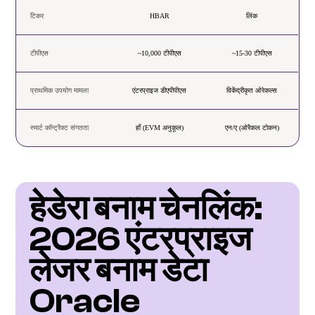
टिकर
HBAR
लिंक
टीपीएस
~10,000 टीपीएस
~15-30 टीपीएस
प्राथमिक उपयोग मामला
एंटरप्राइज डीएपीपीएस
विकेंद्रीकृत ओरेकल्स
स्मार्ट कॉन्ट्रैक्ट संगतता
हाँ (EVM अनुकूल)
एन/ए (ओरैकल टोकन)
हेडेरा बनाम चेनलिंक: 
2026 एंटरप्राइज 
लेजर बनाम डेटा 
Oracle