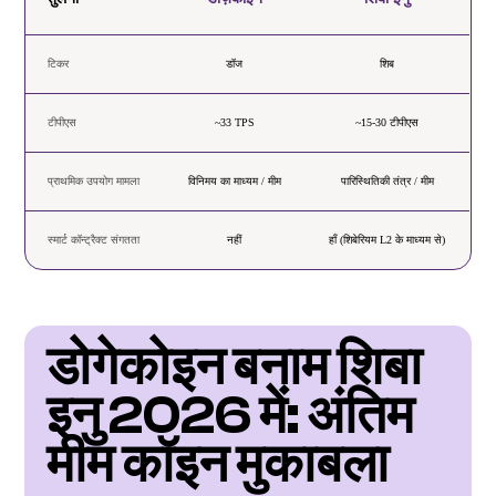
टिकर
डॉज
शिब
टीपीएस
~33 TPS
~15-30 टीपीएस
प्राथमिक उपयोग मामला
विनिमय का माध्यम / मीम
पारिस्थितिकी तंत्र / मीम
स्मार्ट कॉन्ट्रैक्ट संगतता
नहीं
हाँ (शिबेरियम L2 के माध्यम से)
डोगेकोइन बनाम शिबा 
इनु 2026 में: अंतिम 
मीम कॉइन मुकाबला