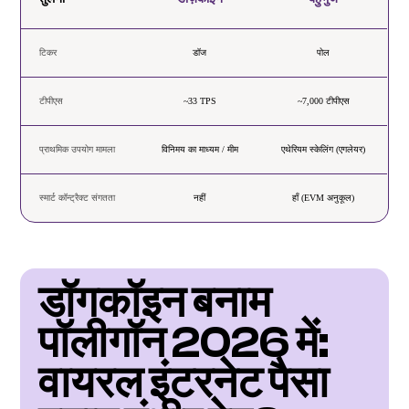
टिकर
डॉज
पोल
टीपीएस
~33 TPS
~7,000 टीपीएस
प्राथमिक उपयोग मामला
विनिमय का माध्यम / मीम
एथेरियम स्केलिंग (एगलेयर)
स्मार्ट कॉन्ट्रैक्ट संगतता
नहीं
हाँ (EVM अनुकूल)
डॉगकॉइन बनाम 
पॉलीगॉन 2026 में: 
वायरल इंटरनेट पैसा 