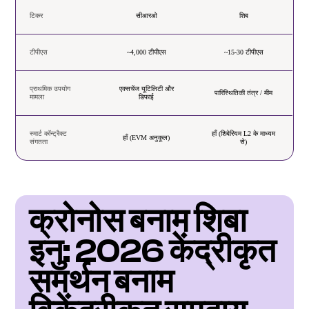
टिकर
सीआरओ
शिब
टीपीएस
~4,000 टीपीएस
~15-30 टीपीएस
प्राथमिक उपयोग
एक्सचेंज यूटिलिटी और
पारिस्थितिकी तंत्र / मीम
मामला
डिफाई
स्मार्ट कॉन्ट्रैक्ट
हाँ (शिबेरियम L2 के माध्यम
हाँ (EVM अनुकूल)
संगतता
से)
क्रोनोस बनाम शिबा 
इनु: 2026 केंद्रीकृत 
समर्थन बनाम 