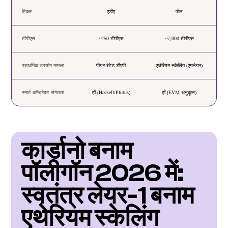
टिकर
एडीए
पोल
टीपीएस
~250 टीपीएस
~7,000 टीपीएस
प्राथमिक उपयोग मामला
पीयर-रेटेड डीएपी
एथेरियम स्केलिंग (एगलेयर)
स्मार्ट कॉन्ट्रैक्ट संगतता
हाँ (Haskell/Plutus)
हाँ (EVM अनुकूल)
कार्डानो बनाम 
पॉलीगॉन 2026 में: 
स्वतंत्र लेयर-1 बनाम 
एथेरियम स्केलिंग