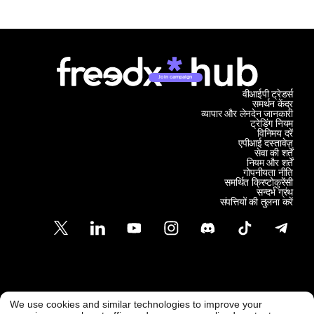
Join campaign
वीआईपी ट्रेडर्स
समर्थन केंद्र
व्यापार और लेनदेन जानकारी
ट्रेडिंग नियम
विनिमय दरें
एपीआई दस्तावेज़
सेवा की शर्तें
नियम और शर्तें
गोपनीयता नीति
समर्थित क्रिप्टोकुरेंसी
सन्दर्भ ग्रंथ
संपत्तियों की तुलना करें
ग्राहक समर्थन
We use cookies and similar technologies to improve your
सपोर्ट@फ्रीडएक्स.कॉम