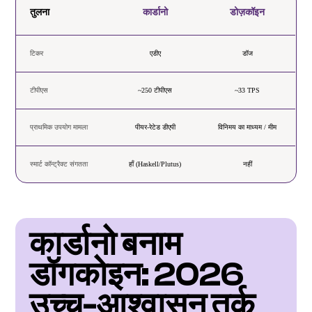
तुलना
कार्डानो
डोज़कॉइन
टिकर
एडीए
डॉज
टीपीएस
~250 टीपीएस
~33 TPS
प्राथमिक उपयोग मामला
पीयर-रेटेड डीएपी
विनिमय का माध्यम / मीम
स्मार्ट कॉन्ट्रैक्ट संगतता
हाँ (Haskell/Plutus)
नहीं
कार्डानो बनाम 
डॉगकोइन: 2026 
उच्च-आश्वासन तर्क 