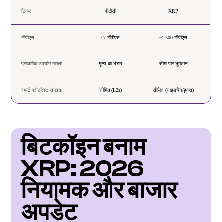
टिकर
बीटीसी
XRP
टीपीएस
~7 टीपीएस
~1,500 टीपीएस
प्राथमिक उपयोग मामला
मूल्य का भंडार
सीमा पार भुगतान
स्मार्ट कॉन्ट्रैक्ट संगतता
सीमित (L2s)
सीमित (साइडचेन/हुक्स)
बिटकॉइन बनाम 
XRP: 2026 
नियामक और बाजार 
अपडेट