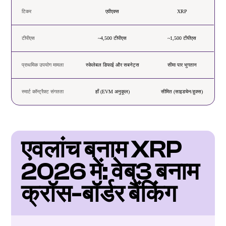
टिकर
एवीएक्स
XRP
टीपीएस
~4,500 टीपीएस
~1,500 टीपीएस
प्राथमिक उपयोग मामला
स्केलेबल डिफाई और सबनेट्स
सीमा पार भुगतान
स्मार्ट कॉन्ट्रैक्ट संगतता
हाँ (EVM अनुकूल)
सीमित (साइडचेन/हुक्स)
एवलांच बनाम XRP 
2026 में: वेब3 बनाम 
क्रॉस-बॉर्डर बैंकिंग