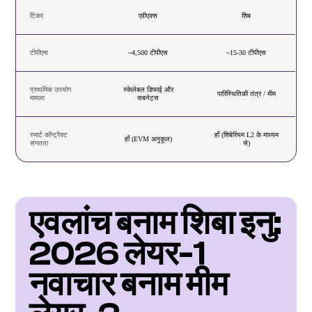
टिकर
एवीएक्स
शिब
टीपीएस
~4,500 टीपीएस
~15-30 टीपीएस
प्राथमिक उपयोग
स्केलेबल डिफाई और
पारिस्थितिकी तंत्र / मीम
मामला
सबनेट्स
स्मार्ट कॉन्ट्रैक्ट
हाँ (शिबेरियम L2 के माध्यम
हाँ (EVM अनुकूल)
संगतता
से)
एवलांच बनाम शिबा इनु: 
2026 लेयर-1 
नवाचार बनाम मीम 