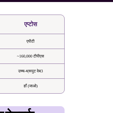
एप्टोस
एपीटी
~160,000 टीपीएस
उच्च-थ्रूपुट वेब3
हाँ (जाओ)