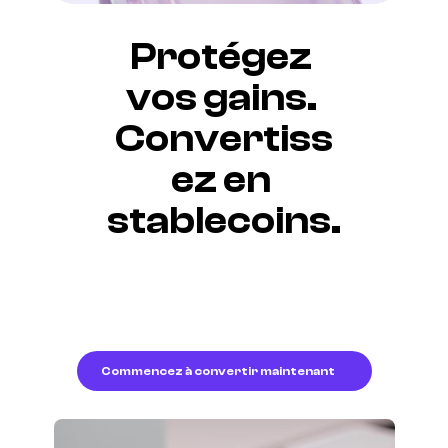
Protégez 
vos gains. 
Convertiss
ez en 
stablecoins.
Freedx élimine la 
confusion pour quiconque 
découvre la crypto. 
Achetez du Bitcoin 
facilement.
Commencez à convertir maintenant