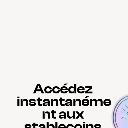
Accédez 
instantanéme
nt aux 
stablecoins 