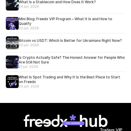
What Is a Stablecoin and How Does It Work?
24 juil. 2026
Mini Blog: Freedx VIP Program – What It Is and How to
Qualify
23 juil. 2026
Bitcoin vs USDT: Which Is Better for Ukrainians Right Now?
22 juil. 2026
Is Crypto Actually Safe? The Honest Answer for People Who
Are Still Not Sure
21 juil. 2026
What Is Spot Trading and Why It Is the Best Place to Start
on Freedx
20 juil. 2026
Join campaign
Traders VIP