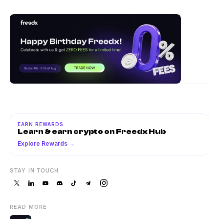
EARN REWARDS
Learn & earn crypto on Freedx Hub
Explore Rewards →
STAY IN TOUCH
READ MORE