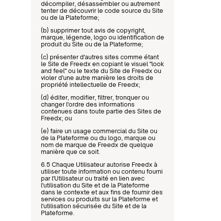
décompiler, désassembler ou autrement 
tenter de découvrir le code source du Site 
ou de la Plateforme;
(b) supprimer tout avis de copyright, 
marque, légende, logo ou identification de 
produit du Site ou de la Plateforme;
(c) présenter d'autres sites comme étant 
le Site de Freedx en copiant le visuel "look 
and feel" ou le texte du Site de Freedx ou 
violer d'une autre manière les droits de 
propriété intellectuelle de Freedx;
(d) éditer, modifier, filtrer, tronquer ou 
changer l'ordre des informations 
contenues dans toute partie des Sites de 
Freedx; ou
(e) faire un usage commercial du Site ou 
de la Plateforme ou du logo, marque ou 
nom de marque de Freedx de quelque 
manière que ce soit.
6.5 Chaque Utilisateur autorise Freedx à 
utiliser toute information ou contenu fourni 
par l'Utilisateur ou traité en lien avec 
l'utilisation du Site et de la Plateforme 
dans le contexte et aux fins de fournir des 
services ou produits sur la Plateforme et 
l'utilisation sécurisée du Site et de la 
Plateforme.