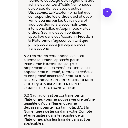
facilite le couplage et le règlement des 
achats ou ventes d'Actifs Numériques 
ou de ses dérivés avec d'autres 
Utilisateurs. La Plateforme ne fait que 
correspondre les ordres d'achat et de 
vente soumis par les Utilisateurs et 
aide ces derniers à accomplir leurs 
intentions telles qu'exprimées via les 
ordres. Sauf indication contraire 
spécifiée dans cet Accord, ni Freedx ni 
la Plateforme n'agissent en tant que 
principal ou autre participant à ces 
transactions.
8.2 Les ordres correspondants sont 
automatiquement appariés par la 
Plateforme à travers son logiciel 
propriétaire et ses modèles. Une fois un 
appariement effectué, l'ordre est exécuté 
et compensé instantanément. VOUS NE 
DEVRIEZ PASSER UN ORDRE UNIQUEMENT 
QUE SI VOUS AVEZ L'INTENTION DE 
COMPLÉTER LA TRANSACTION.
8.3 Sauf autorisation contraire par la 
Plateforme, vous ne pouvez vendre qu'une 
quantité d'Actifs Numériques ne 
dépassant pas le montant total d'Actifs 
Numériques détenus dans votre Compte 
et enregistrés dans le registre de la 
Plateforme, plus les frais de transaction 
applicables.