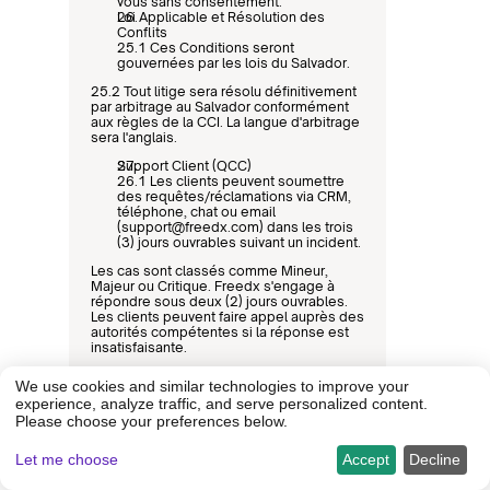
vous sans consentement.
Loi Applicable et Résolution des 
Conflits
25.1 Ces Conditions seront 
gouvernées par les lois du Salvador.
25.2 Tout litige sera résolu définitivement 
par arbitrage au Salvador conformément 
aux règles de la CCI. La langue d'arbitrage 
sera l'anglais.
Support Client (QCC)
26.1 Les clients peuvent soumettre 
des requêtes/réclamations via CRM, 
téléphone, chat ou email 
(
support@freedx.com
) dans les trois 
(3) jours ouvrables suivant un incident.
Les cas sont classés comme Mineur, 
Majeur ou Critique. Freedx s'engage à 
répondre sous deux (2) jours ouvrables. 
Les clients peuvent faire appel auprès des 
autorités compétentes si la réponse est 
insatisfaisante.
Version Anglaise
We use cookies and similar technologies to improve your
27.1 La version originale est en 
experience, analyze traffic, and serve personalized content.
anglais. En cas de divergence entre la 
Please choose your preferences below.
version anglaise et les traductions, la 
version anglaise prévaudra.
Let me choose
Accept
Decline