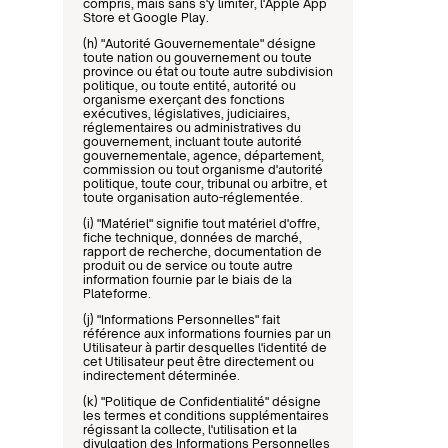
compris, mais sans s'y limiter, l'Apple App 
Store et Google Play.
(h) "Autorité Gouvernementale" désigne 
toute nation ou gouvernement ou toute 
province ou état ou toute autre subdivision 
politique, ou toute entité, autorité ou 
organisme exerçant des fonctions 
exécutives, législatives, judiciaires, 
réglementaires ou administratives du 
gouvernement, incluant toute autorité 
gouvernementale, agence, département, 
commission ou tout organisme d'autorité 
politique, toute cour, tribunal ou arbitre, et 
toute organisation auto-réglementée.
(i) "Matériel" signifie tout matériel d'offre, 
fiche technique, données de marché, 
rapport de recherche, documentation de 
produit ou de service ou toute autre 
information fournie par le biais de la 
Plateforme.
(j) "Informations Personnelles" fait 
référence aux informations fournies par un 
Utilisateur à partir desquelles l'identité de 
cet Utilisateur peut être directement ou 
indirectement déterminée.
(k) "Politique de Confidentialité" désigne 
les termes et conditions supplémentaires 
régissant la collecte, l'utilisation et la 
divulgation des Informations Personnelles 