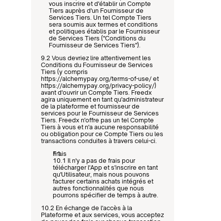
vous inscrire et d'établir un Compte 
Tiers auprès d'un Fournisseur de 
Services Tiers. Un tel Compte Tiers 
sera soumis aux termes et conditions 
et politiques établis par le Fournisseur 
de Services Tiers ("Conditions du 
Fournisseur de Services Tiers").
9.2 Vous devriez lire attentivement les 
Conditions du Fournisseur de Services 
Tiers (y compris 
https://alchemypay.org/terms-of-use/
 et 
https://alchemypay.org/privacy-policy/
) 
avant d'ouvrir un Compte Tiers. Freedx 
agira uniquement en tant qu'administrateur 
de la plateforme et fournisseur de 
services pour le Fournisseur de Services 
Tiers. Freedx n'offre pas un tel Compte 
Tiers à vous et n'a aucune responsabilité 
ou obligation pour ce Compte Tiers ou les 
transactions conduites à travers celui-ci.
Frais
10.1 Il n'y a pas de frais pour 
télécharger l'App et s'inscrire en tant 
qu'Utilisateur, mais nous pouvons 
facturer certains achats intégrés et 
autres fonctionnalités que nous 
pourrons spécifier de temps à autre.
10.2 En échange de l'accès à la 
Plateforme et aux services, vous acceptez 