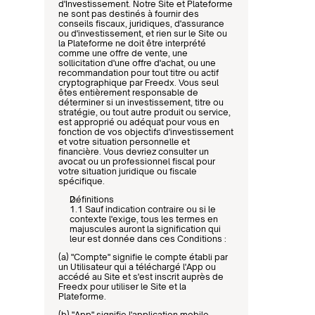
d'Investissement. Notre Site et Plateforme 
ne sont pas destinés à fournir des 
conseils fiscaux, juridiques, d'assurance 
ou d'investissement, et rien sur le Site ou 
la Plateforme ne doit être interprété 
comme une offre de vente, une 
sollicitation d'une offre d'achat, ou une 
recommandation pour tout titre ou actif 
cryptographique par Freedx. Vous seul 
êtes entièrement responsable de 
déterminer si un investissement, titre ou 
stratégie, ou tout autre produit ou service, 
est approprié ou adéquat pour vous en 
fonction de vos objectifs d'investissement 
et votre situation personnelle et 
financière. Vous devriez consulter un 
avocat ou un professionnel fiscal pour 
votre situation juridique ou fiscale 
spécifique.
Définitions
1.1 Sauf indication contraire ou si le 
contexte l'exige, tous les termes en 
majuscules auront la signification qui 
leur est donnée dans ces Conditions :
(a) "Compte" signifie le compte établi par 
un Utilisateur qui a téléchargé l'App ou 
accédé au Site et s'est inscrit auprès de 
Freedx pour utiliser le Site et la 
Plateforme.
(b) "App" signifie l'application mobile 