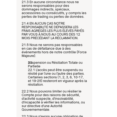
21.3 En aucune circonstance nous ne 
serons responsables pour des 
dommages indirects, spéciaux, 
accessoires ou consécutifs, y compris les 
pertes de trading ou pertes de données.
21.4 EN AUCUN CAS NOTRE 
RESPONSABILITÉ NE DÉPASSERA LES 
FRAIS AGRÉGÉS LES PLUS ÉLEVÉS PAYÉS 
PAR VOUS À NOUS AU COURS DES 12 
MOIS PRÉCÉDANT LA RÉCLAMATION.
21.5 Nous ne serons pas responsables 
en cas de défaillance due à des 
événements hors de notre contrôle (Force 
Majeure).
Suspension ou Résiliation Totale ou 
Partielle
22.1 L'accès peut être suspendu ou 
résilié par l'une ou l'autre des parties. 
Certaines sections (1, 2, 3, 6, 10-17, 
et 19-25) resteront en vigueur après la 
résiliation.
22.2 Nous pouvons limiter ou résilier le 
Compte pour des raisons de sécurité, 
d'activité suspecte, d'insolvabilité, 
d'incapacité à vérifier les informations, ou 
sur directive d'une Autorité 
Gouvernementale.
22.3 Nous n'avons aucune obligation de 