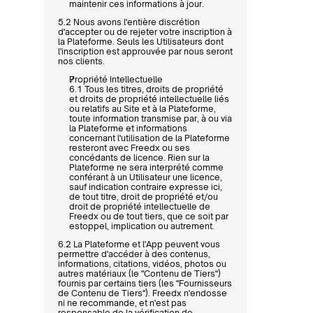
maintenir ces informations à jour.
5.2 Nous avons l'entière discrétion 
d'accepter ou de rejeter votre inscription à 
la Plateforme. Seuls les Utilisateurs dont 
l'inscription est approuvée par nous seront 
nos clients.
Propriété Intellectuelle
6.1 Tous les titres, droits de propriété 
et droits de propriété intellectuelle liés 
ou relatifs au Site et à la Plateforme, 
toute information transmise par, à ou via 
la Plateforme et informations 
concernant l'utilisation de la Plateforme 
resteront avec Freedx ou ses 
concédants de licence. Rien sur la 
Plateforme ne sera interprété comme 
conférant à un Utilisateur une licence, 
sauf indication contraire expresse ici, 
de tout titre, droit de propriété et/ou 
droit de propriété intellectuelle de 
Freedx ou de tout tiers, que ce soit par 
estoppel, implication ou autrement.
6.2 La Plateforme et l'App peuvent vous 
permettre d'accéder à des contenus, 
informations, citations, vidéos, photos ou 
autres matériaux (le "Contenu de Tiers") 
fournis par certains tiers (les "Fournisseurs 
de Contenu de Tiers"). Freedx n'endosse 
ni ne recommande, et n'est pas 
responsable de la vérification de 