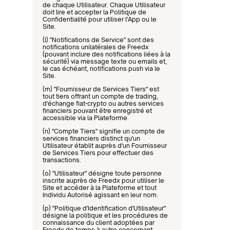
de chaque Utilisateur. Chaque Utilisateur 
doit lire et accepter la Politique de 
Confidentialité pour utiliser l'App ou le 
Site.
(l) "Notifications de Service" sont des 
notifications unilatérales de Freedx 
(pouvant inclure des notifications liées à la 
sécurité) via message texte ou emails et, 
le cas échéant, notifications push via le 
Site.
(m) "Fournisseur de Services Tiers" est 
tout tiers offrant un compte de trading, 
d'échange fiat-crypto ou autres services 
financiers pouvant être enregistré et 
accessible via la Plateforme.
(n) "Compte Tiers" signifie un compte de 
services financiers distinct qu'un 
Utilisateur établit auprès d'un Fournisseur 
de Services Tiers pour effectuer des 
transactions.
(o) "Utilisateur" désigne toute personne 
inscrite auprès de Freedx pour utiliser le 
Site et accéder à la Plateforme et tout 
Individu Autorisé agissant en leur nom.
(p) "Politique d'Identification d'Utilisateur" 
désigne la politique et les procédures de 
connaissance du client adoptées par 
Freedx de temps à autre concernant 