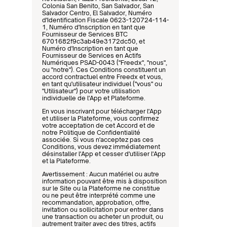
Colonia San Benito, San Salvador, San 
Salvador Centro, El Salvador, Numéro 
d'Identification Fiscale 0623-120724-114-
1, Numéro d'Inscription en tant que 
Fournisseur de Services BTC 
6701682f9c3ab49e3172dc50, et 
Numéro d'Inscription en tant que 
Fournisseur de Services en Actifs 
Numériques PSAD-0043 ("Freedx", "nous", 
ou "notre"). Ces Conditions constituent un 
accord contractuel entre Freedx et vous, 
en tant qu'utilisateur individuel ("vous" ou 
"Utilisateur") pour votre utilisation 
individuelle de l'App et Plateforme.
En vous inscrivant pour télécharger l'App 
et utiliser la Plateforme, vous confirmez 
votre acceptation de cet Accord et de 
notre Politique de Confidentialité 
associée. Si vous n'acceptez pas ces 
Conditions, vous devez immédiatement 
désinstaller l'App et cesser d'utiliser l'App 
et la Plateforme.
Avertissement : Aucun matériel ou autre 
information pouvant être mis à disposition 
sur le Site ou la Plateforme ne constitue 
ou ne peut être interprété comme une 
recommandation, approbation, offre, 
invitation ou sollicitation pour entrer dans 
une transaction ou acheter un produit, ou 
autrement traiter avec des titres, actifs 