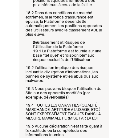
positions liquidées fermées à des 
prix inférieurs à ceux de la faillite.
18.2 Dans des conditions de marché 
extrêmes, si le fonds d'assurance est 
épuisé, la Plateforme désendette 
automatiquement les positions opposées 
des Utilisateurs avec le classement ADL le 
plus élevé.
Avertissement et Risques de 
l'Utilisation de la Plateforme
19.1 La Plateforme est fournie sur une 
base "tel quel" et "disponible" aux 
risques exclusifs de l'Utilisateur.
19.2 L'utilisation implique des risques 
incluant la divulgation d'informations, les 
pannes de système et les abus dus aux 
malwares.
19.3 Nous pouvons bloquer l'utilisation du 
Site sur des appareils modifiés (par 
exemple, déverrouillés).
19.4 TOUTES LES GARANTIES (QUALITÉ 
MARCHANDE, APTITUDE À L'USAGE, ETC.) 
SONT EXPRESSÉMENT EXCLUES DANS LA 
MESURE MAXIMALE PERMISE PAR LA LOI.
19.5 Aucune déclaration n'est faite quant à 
l'exactitude ou la complétude des 
informations fournies.