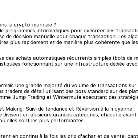
dans la crypto-monnaie ?
ion de programmes informatiques pour exécuter des transac
rise de décision manuelle pour chaque transaction. Les alg
rdres plus rapidement et de manière plus cohérente que le
 va des achats automatiques récurrents simples (bots de m
stiquées fonctionnant sur une infrastructure dédiée avec d
ormais une grande majorité du volume de transactions sur
 traders de détail utilisant des bots standard sur des p
omme Jump Trading et Wintermute exécutant des stratégies 
ket Making, Suivi de tendance et Réversion à la moyenne
e divisent en plusieurs grandes catégories, chacune ayant d
où elles sont les plus performantes.
ent en continu à la fois les prix d'achat et de vente, capt