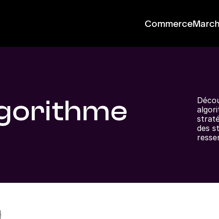
Commerce
Marc
lgorithme
Décou
algori
strat
des st
resse