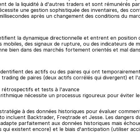
sent de la liquidité à d'autres traders et sont rémunérés par
cessite une gestion sophistiquée des inventaires, des contr
 millisecondes après un changement des conditions du marc
tifient la dynamique directionnelle et entrent en position d
es mobiles, des signaux de rupture, ou des indicateurs de
ionne bien dans des marchés fortement orientés et mal dan
entifient des actifs ou des paires qui ont temporairement d
rading de paires (deux actifs corrélés qui divergent) et l'
 rétrospectifs et tests à l'avance
rithmique nécessite un processus rigoureux pour éviter le
 stratégie à des données historiques pour évaluer comment
o incluent Backtrader, Freqtrade et Jesse. Les dangers du
'adapte parfaitement aux données historiques mais échoue 
s qui existent encore) et le biais d'anticipation (utiliser 