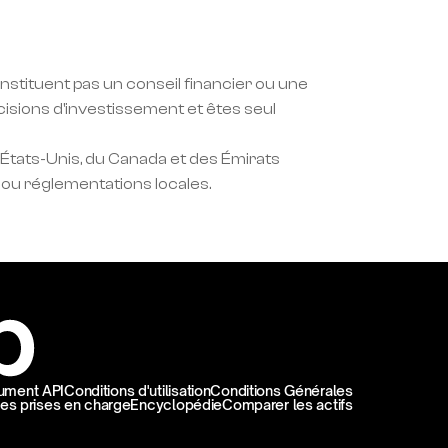
stituent pas un conseil financier ou une 
ions d'investissement et êtes seul 
 États-Unis, du Canada et des Émirats 
is ou réglementations locales.
ument API
Conditions d'utilisation
Conditions Générales
es prises en charge
Encyclopédie
Comparer les actifs