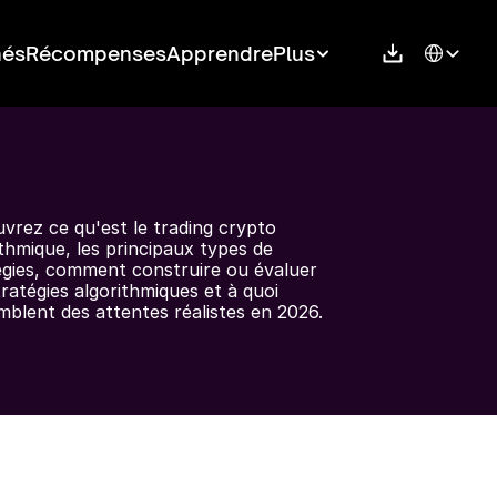
Select Langu
hés
Récompenses
Apprendre
Plus
vrez ce qu'est le trading crypto 
thmique, les principaux types de 
égies, comment construire ou évaluer 
ratégies algorithmiques et à quoi 
mblent des attentes réalistes en 2026.