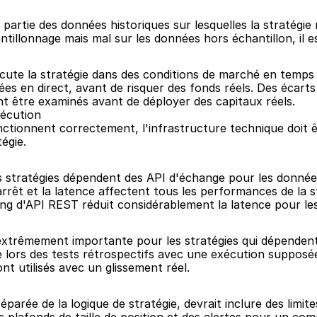
partie des données historiques sur lesquelles la stratégie n
illonnage mais mal sur les données hors échantillon, il es
cute la stratégie dans des conditions de marché en temps ré
en direct, avant de risquer des fonds réels. Des écarts sig
nt être examinés avant de déployer des capitaux réels.
xécution
tionnent correctement, l'infrastructure technique doit êtr
égie.
Les stratégies dépendent des API d'échange pour les donnée
arrêt et la latence affectent tous les performances de la st
ng d'API REST réduit considérablement la latence pour les
t extrêmement importante pour les stratégies qui dépenden
le lors des tests rétrospectifs avec une exécution supposé
nt utilisés avec un glissement réel.
éparée de la logique de stratégie, devrait inclure des limit