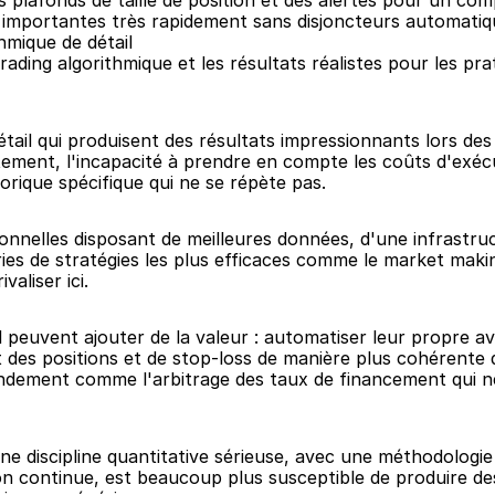
s plafonds de taille de position et des alertes pour un co
 importantes très rapidement sans disjoncteurs automatiq
thmique de détail
ding algorithmique et les résultats réalistes pour les pratic
étail qui produisent des résultats impressionnants lors des
stement, l'incapacité à prendre en compte les coûts d'exécu
orique spécifique qui ne se répète pas.
nnelles disposant de meilleures données, d'une infrastruct
es de stratégies les plus efficaces comme le market making
valiser ici.
l peuvent ajouter de la valeur : automatiser leur propre a
 des positions et de stop-loss de manière plus cohérente q
rendement comme l'arbitrage des taux de financement qui n
e discipline quantitative sérieuse, avec une méthodologie d
 continue, est beaucoup plus susceptible de produire des 