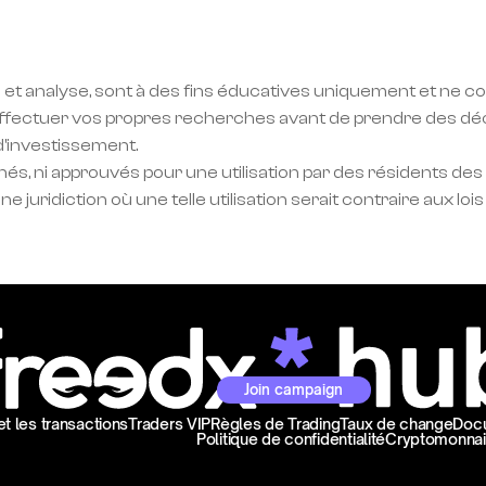
 et analyse, sont à des fins éducatives uniquement et ne con
ectuer vos propres recherches avant de prendre des décis
d'investissement.
és, ni approuvés pour une utilisation par des résidents des
 juridiction où une telle utilisation serait contraire aux lo
Join campaign
et les transactions
Traders VIP
Règles de Trading
Taux de change
Doc
Politique de confidentialité
Cryptomonnai