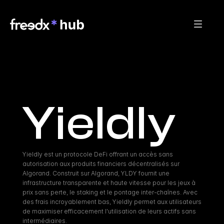
Yieldly
Yieldly est un protocole DeFi offrant un accès sans 
autorisation aux produits financiers décentralisés sur 
Algorand. Construit sur Algorand, YLDY fournit une 
infrastructure transparente et haute vitesse pour les jeux à 
prix sans perte, le staking et le pontage inter-chaînes. Avec 
des frais incroyablement bas, Yieldly permet aux utilisateurs 
de maximiser efficacement l'utilisation de leurs actifs sans 
intermédiaires.