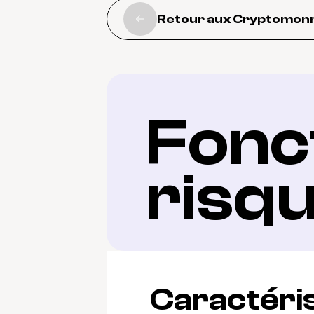
Retour aux Cryptomon
Fonct
risq
Caractéris