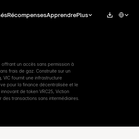
Select Langu
hés
Récompenses
Apprendre
Plus
1 offrant un accès sans permission à 
ns frais de gaz. Construite sur un 
VIC fournit une infrastructure 
ve pour la finance décentralisée et le 
nnovant de token VRC25, Viction 
r des transactions sans intermédiaires.