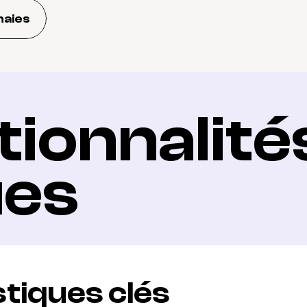
naies
ionnalités
ues
tiques clés