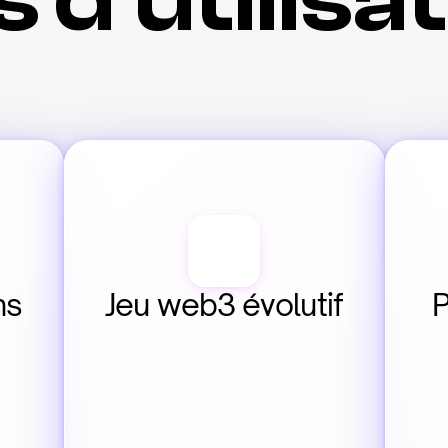
 d'utilisa
s 
Jeu web3 évolutif
P