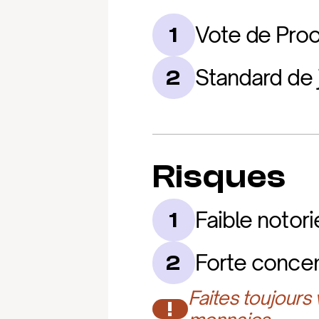
Vote de Proo
1
Standard de
2
Risques
Faible notor
1
Forte concen
2
Faites toujours
!