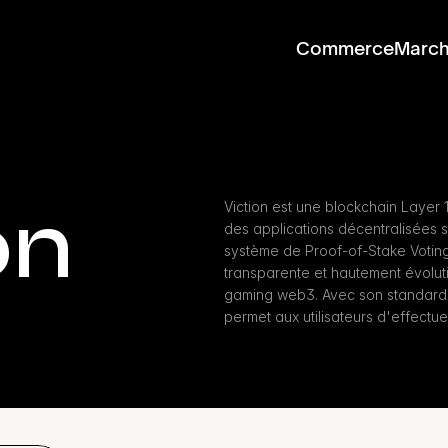
Commerce
Marc
on
Viction est une blockchain Layer 
des applications décentralisées sa
système de Proof-of-Stake Voting, 
transparente et hautement évoluti
gaming web3. Avec son standard i
permet aux utilisateurs d'effectue