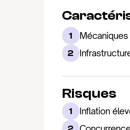
Caractéris
Mécaniques 
1
Infrastructu
2
Risques
Inflation él
1
Concurrence 
2