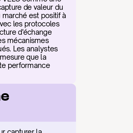
apture de valeur du 
 marché est positif à 
ec les protocoles 
ucture d'échange 
ses mécanismes 
és. Les analystes 
 mesure que la 
ute performance 
e 
r capturer la 