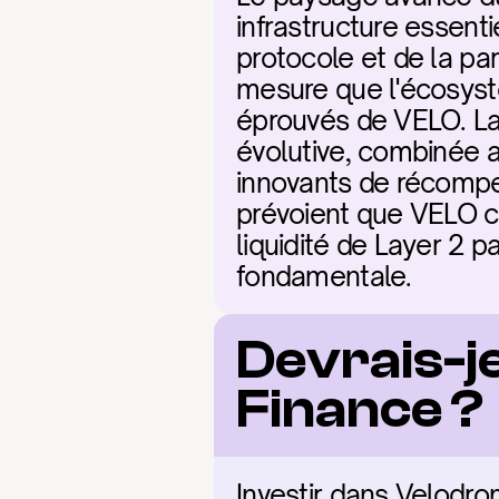
infrastructure essenti
protocole et de la par
mesure que l'écosystè
éprouvés de VELO. La 
évolutive, combinée a
innovants de récompen
prévoient que VELO ca
liquidité de Layer 2 
fondamentale.
Devrais-j
Finance ?
Investir dans Velodrom