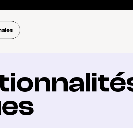
naies
ionnalités
ues