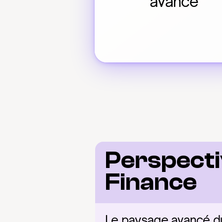
avancé
Perspecti
Finance
Le paysage avancé du