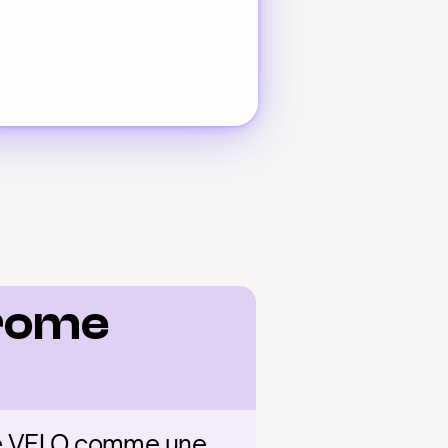
rome 
ne VELO comme une 