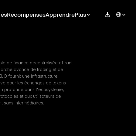
Select Langu
hés
Récompenses
Apprendre
Plus
le de finance décentralisée offrant 
marché avancé de trading et de 
ELO fournit une infrastructure 
ive pour les échanges de tokens 
ion profonde dans l'écosystème, 
ocoles et aux utilisateurs de 
t sans intermédiaires.