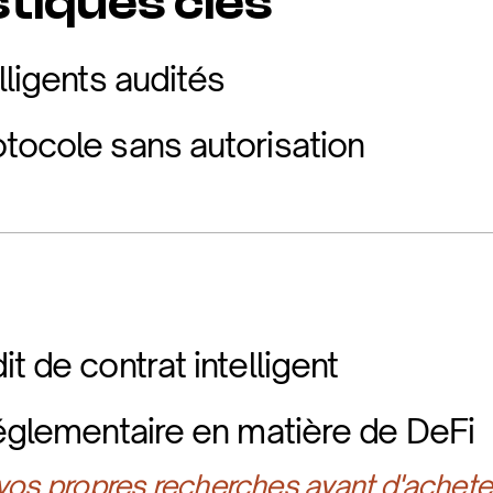
tiques clés
lligents audités
tocole sans autorisation
t de contrat intelligent
réglementaire en matière de DeFi
 vos propres recherches avant d'achete