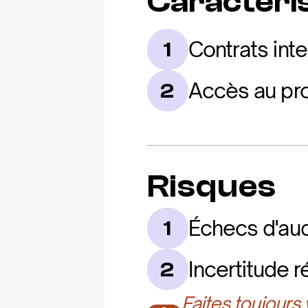
Caractéris
Contrats inte
1
Accès au pro
2
Risques
Échecs d'audi
1
Incertitude 
2
Faites toujours