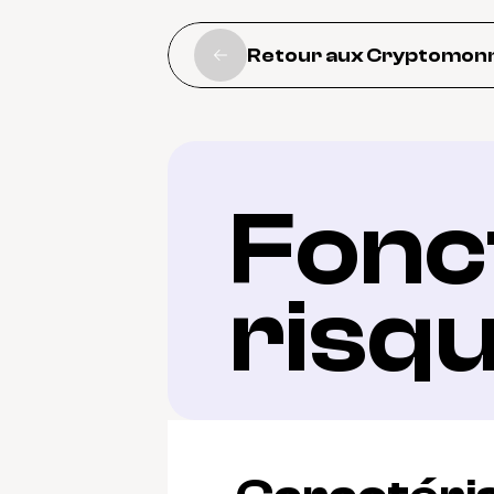
Retour aux Cryptomon
Fonct
risq