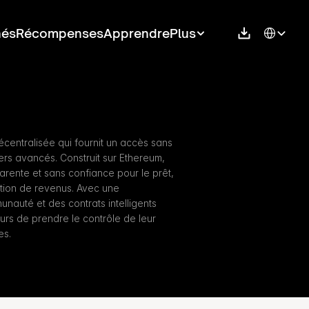
Select Langu
hés
Récompenses
Apprendre
Plus
centralisée qui fournit un accès sans 
ers avancés. Construit sur Ethereum, 
parente et sans confiance pour le prêt, 
tion de revenus. Avec une 
auté et des contrats intelligents 
urs de prendre le contrôle de leur 
es.