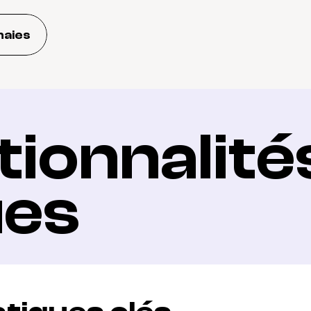
naies
ionnalités
ues