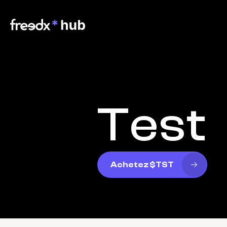
Test
Achetez $TST