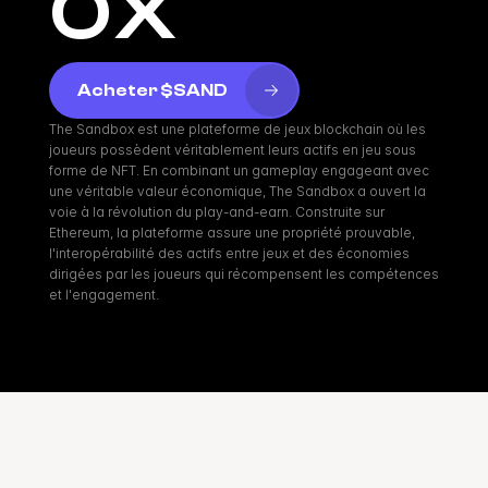
ox
Acheter $SAND
The Sandbox est une plateforme de jeux blockchain où les 
joueurs possèdent véritablement leurs actifs en jeu sous 
forme de NFT. En combinant un gameplay engageant avec 
une véritable valeur économique, The Sandbox a ouvert la 
voie à la révolution du play-and-earn. Construite sur 
Ethereum, la plateforme assure une propriété prouvable, 
l'interopérabilité des actifs entre jeux et des économies 
dirigées par les joueurs qui récompensent les compétences 
et l'engagement.