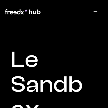
Le 
Sandb