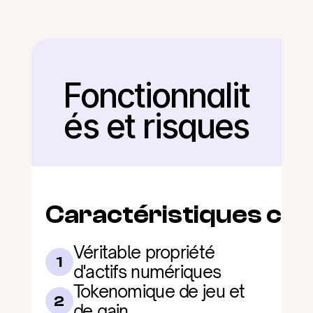
Fonctionnalit
Retour
és et risques
Caractéristiques clé
Véritable propriété 
1
d'actifs numériques
Tokenomique de jeu et 
2
de gain