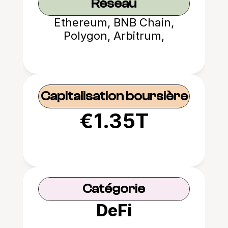
Réseau
Ethereum, BNB Chain,
Polygon, Arbitrum,
Optimism, Avalanche,
Fantom, Base
Capitalisation boursière
€1.35T
Catégorie
DeFi