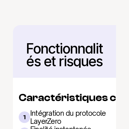
Fonctionnalit
Retour
és et risques
Caractéristiques clé
Intégration du protocole 
1
LayerZero