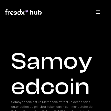
Samoy
edcoin
Samoyedcoin est un Memecoin offrant un accès sans 
autorisation au principal token canin communautaire de 