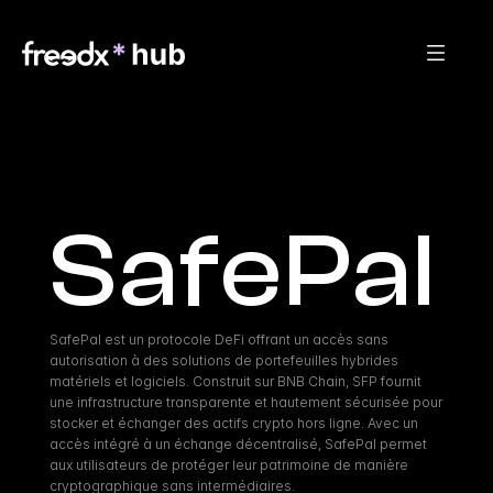
SafePal
SafePal est un protocole DeFi offrant un accès sans 
autorisation à des solutions de portefeuilles hybrides 
matériels et logiciels. Construit sur BNB Chain, SFP fournit 
une infrastructure transparente et hautement sécurisée pour 
stocker et échanger des actifs crypto hors ligne. Avec un 
accès intégré à un échange décentralisé, SafePal permet 
aux utilisateurs de protéger leur patrimoine de manière 
cryptographique sans intermédiaires.