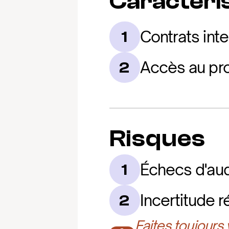
Caractéris
Contrats inte
1
Accès au pro
2
Risques
Échecs d'audi
1
Incertitude 
2
Faites toujours