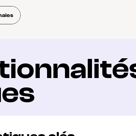
naies
ionnalités
ues