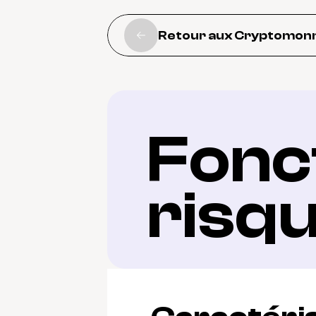
Retour aux Cryptomon
Fonct
risq