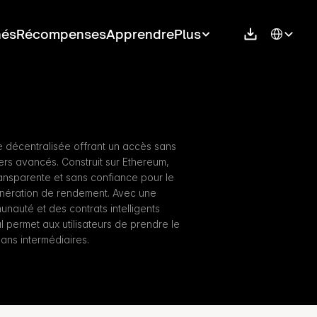
Select Langu
hés
Récompenses
Apprendre
Plus
e décentralisée offrant un accès sans 
ers avancés. Construit sur Ethereum, 
transparente et sans confiance pour le 
génération de rendement. Avec une 
auté et des contrats intelligents 
l permet aux utilisateurs de prendre le 
sans intermédiaires.