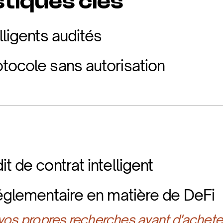
tiques clés
lligents audités
tocole sans autorisation
t de contrat intelligent
réglementaire en matière de DeFi
 vos propres recherches avant d'achete