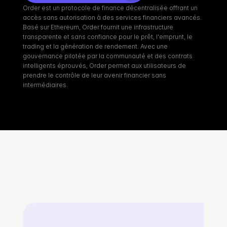
Order est un protocole de finance décentralisée offrant un 
accès sans autorisation à des services financiers avancés. 
Basé sur Ethereum, Order fournit une infrastructure 
transparente et sans confiance pour le prêt, l'emprunt, le 
trading et la génération de rendement. Avec une 
gouvernance pilotée par la communauté et des contrats 
intelligents éprouvés, Order permet aux utilisateurs de 
prendre le contrôle de leur avenir financier sans 
intermédiaires.