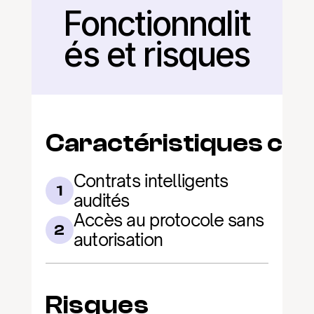
Fonctionnalit
Retour
és et risques
Caractéristiques clé
Contrats intelligents 
1
audités
Accès au protocole sans 
2
autorisation
Risques