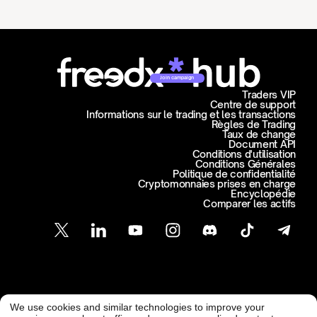
Join campaign
Traders VIP
Centre de support
Informations sur le trading et les transactions
Règles de Trading
Taux de change
Document API
Conditions d'utilisation
Conditions Générales
Politique de confidentialité
Cryptomonnaies prises en charge
Encyclopédie
Comparer les actifs
Support Client
We use cookies and similar technologies to improve your
support@freedx.com