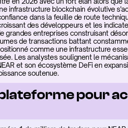
tre en 2026 avec un fort élan alors que 
une infrastructure blockchain évolutive s'a
onfiance dans la feuille de route techniq
oissant des développeurs et les indicate
e grandes entreprises construisant désorm
lumes de transactions battant constammen
sitionné comme une infrastructure essent
isée. Les analystes soulignent le mécani
 NEAR et son écosystème DeFi en expans
roissance soutenue.
 plateforme pour ac