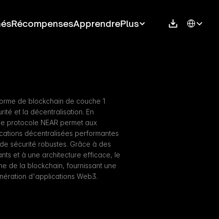
Select Langu
hés
Récompenses
Apprendre
Plus
orme de blockchain de couche 1 
ité et la décentralisation. En 
 le protocole NEAR permet aux 
ations décentralisées performantes 
de sécurité robustes. Grâce à des 
s et à une architecture efficace, le 
e de la blockchain, fournissant une 
nération d'applications Web3.