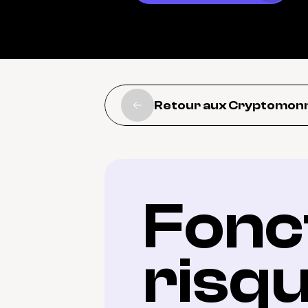
Retour aux Cryptomon
Fonct
risq