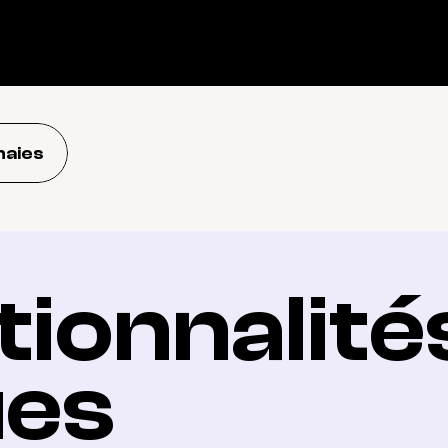
naies
ionnalités
ues