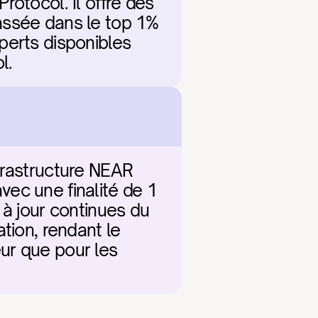
otocol. Il offre des 
assée dans le top 1% 
erts disponibles 
l.
frastructure NEAR 
ec une finalité de 1 
à jour continues du 
tion, rendant le 
r que pour les 