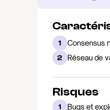
Caractéris
Consensus na
1
Réseau de va
2
Risques
Bugs et explo
1