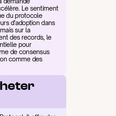
la demande 
ccélère. Le sentiment 
ue du protocole 
urs d'adoption dans 
ais sur la 
t des records, le 
ielle pour 
sme de consensus 
ion comme des 
heter 