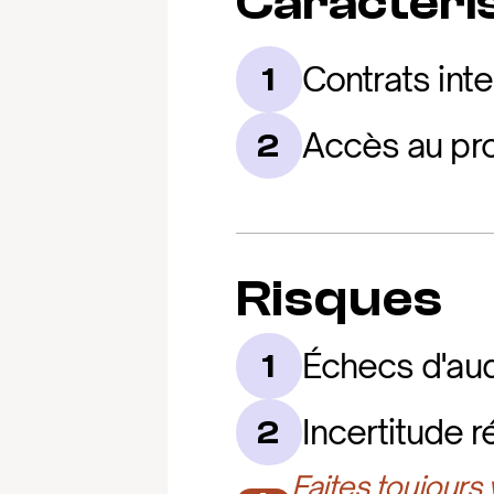
Caractéris
Contrats inte
1
Accès au pro
2
Risques
Échecs d'audi
1
Incertitude 
2
Faites toujours