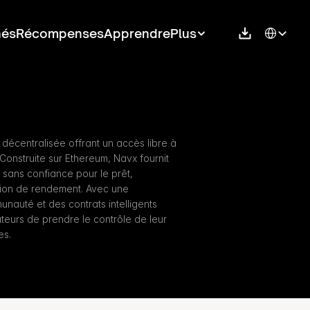
Select Langu
hés
Récompenses
Apprendre
Plus
décentralisée offrant un accès libre à 
Construite sur Ethereum, Navx fournit 
 sans confiance pour le prêt, 
ation de rendement. Avec une 
auté et des contrats intelligents 
teurs de prendre le contrôle de leur 
es.