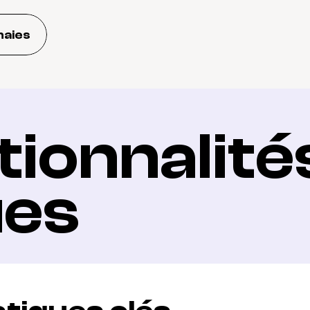
naies
ionnalités
ues