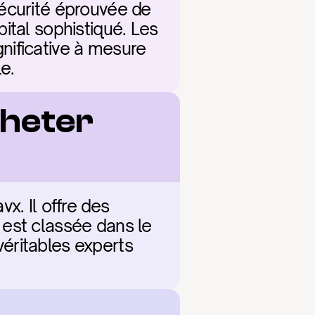
écurité éprouvée de 
ital sophistiqué. Les 
ificative à mesure 
e.
heter 
. Il offre des 
est classée dans le 
éritables experts 