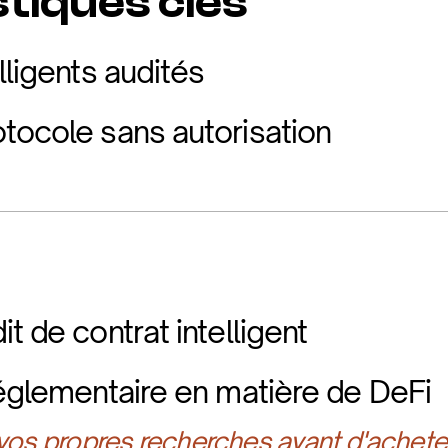
tiques clés
lligents audités
tocole sans autorisation
t de contrat intelligent
réglementaire en matière de DeFi
 vos propres recherches avant d'achete