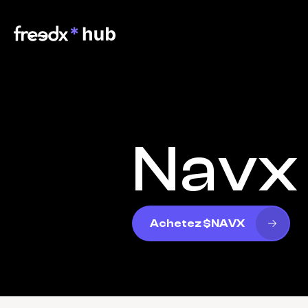
Navx
Achetez $NAVX