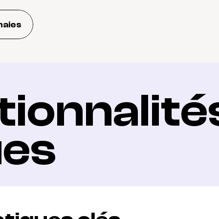
naies
ionnalités
ues