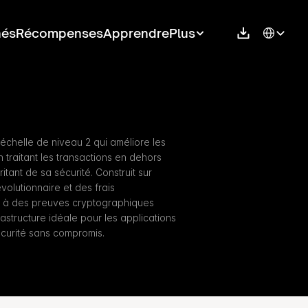
Select Langu
hés
Récompenses
Apprendre
Plus
'échelle de niveau 2 qui améliore les 
traitant les transactions en dehors 
itant de sa sécurité. Construit sur 
volutionnaire et des frais 
 à des preuves cryptographiques 
astructure idéale pour les applications 
sécurité sans compromis.