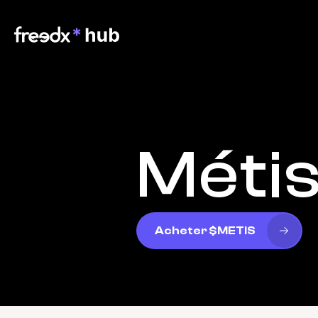
Méti
Acheter $METIS