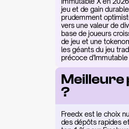
Immutable X en 2026 
jeu et de gain durabl
prudemment optimiste 
vers une valeur de di
base de joueurs croi
de jeu et une tokenom
les géants du jeu trad
précoce d'Immutable 
Meilleure
?
Freedx est le choix nu
des dépôts rapides et