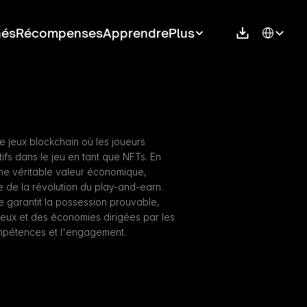
Select Langu
hés
Récompenses
Apprendre
Plus
 jeux blockchain où les joueurs 
fs dans le jeu en tant que NFTs. En 
ne véritable valeur économique, 
 de la révolution du play-and-earn. 
 garantit la possession prouvable, 
 jeux et des économies dirigées par les 
mpétences et l'engagement.