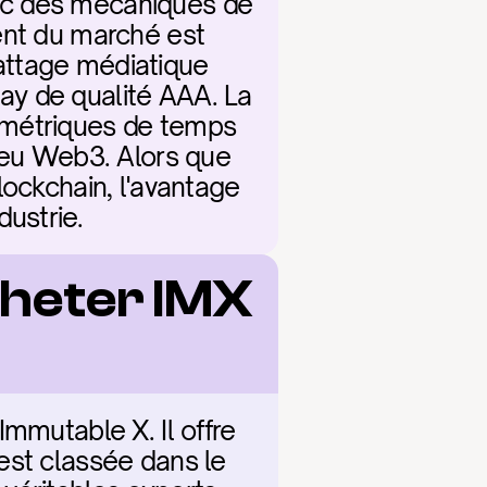
ec des mécaniques de 
ent du marché est 
attage médiatique 
y de qualité AAA. La 
 métriques de temps 
jeu Web3. Alors que 
ockchain, l'avantage 
ustrie.
heter IMX 
mmutable X. Il offre 
est classée dans le 