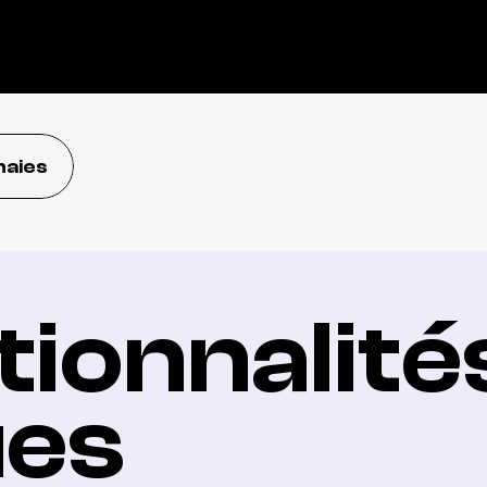
naies
ionnalités
ues