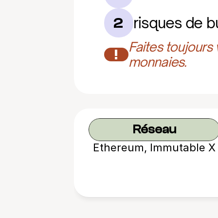
risques de b
2
Faites toujours
!
monnaies.
Réseau
Ethereum, Immutable X