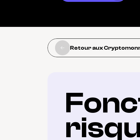
Retour aux Cryptomon
Fonct
risq