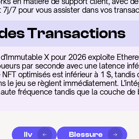
ks en matière de support client, avec de 
 7j/7 pour vous assister dans vos transa
é des Transactions
eu d'Immutable X pour 2026 exploite Ethere
 joueurs par seconde avec une latence infé
 NFT optimisés est inférieur à 1 $, tandis 
s le jeu se règlent immédiatement. L'inté
aute fréquence tandis que la couche de b
Ilv
Blessure