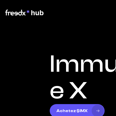
Immu
e X
Achetez $IMX