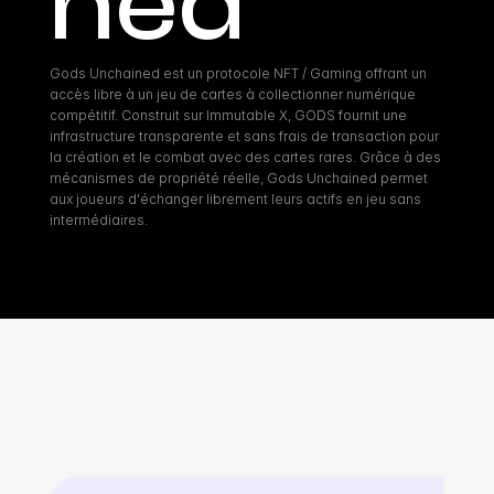
ned
Gods Unchained est un protocole NFT / Gaming offrant un 
accès libre à un jeu de cartes à collectionner numérique 
compétitif. Construit sur Immutable X, GODS fournit une 
infrastructure transparente et sans frais de transaction pour 
la création et le combat avec des cartes rares. Grâce à des 
mécanismes de propriété réelle, Gods Unchained permet 
aux joueurs d'échanger librement leurs actifs en jeu sans 
intermédiaires.