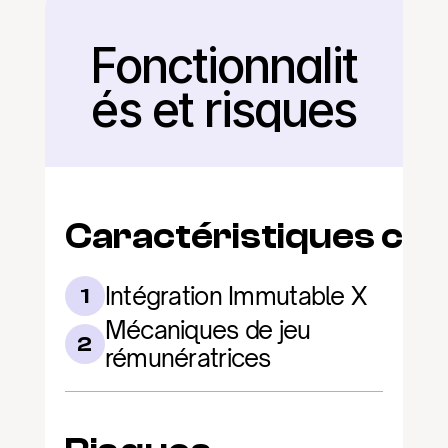
Fonctionnalit
Retour
és et risques
Caractéristiques clé
Intégration Immutable X
1
Mécaniques de jeu 
2
rémunératrices