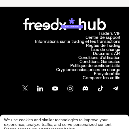
Join campaign
Traders VIP
Centre de support
Informations sur le trading et les transactions
Règles de Trading
Taux de change
Document API
Conditions d'utilisation
Conditions Générales
Politique de confidentialité
Cryptomonnaies prises en charge
Encyclopédie
Comparer les actifs
Support Client
We use cookies and similar technologies to improve your
@ Freedx 2026
support@freedx.com
experience, analyze traffic, and serve personalized content.
Please choose your preferences below.