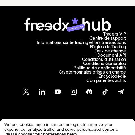
Join campaign
Traders VIP
Centre de support
Informations sur le trading et les transactions
Règles de Trading
Taux de change
Document API
Conditions d'utilisation
Conditions Générales
Politique de confidentialité
Cryptomonnaies prises en charge
Encyclopédie
Comparer les actifs
Support Client
We use cookies and similar technologies to improve your
@ Freedx 2026
support@freedx.com
experience, analyze traffic, and serve personalized content.
Please choose your preferences below.