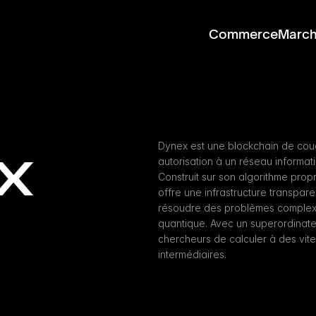
Commerce
Marc
x
Dynex est une blockchain de couc
autorisation à un réseau informat
Construit sur son algorithme prop
offre une infrastructure transpar
résoudre des problèmes complexes
quantique. Avec un superordinateu
chercheurs de calculer à des vit
intermédiaires.