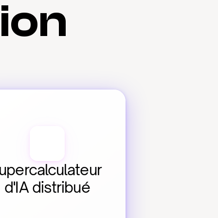
tion
upercalculateur 
d'IA distribué