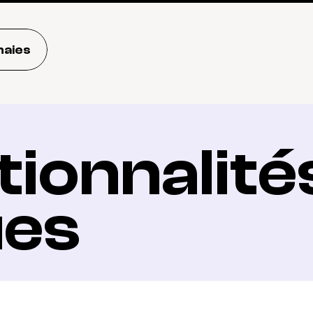
naies
ionnalités
ues