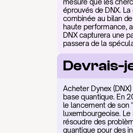
mesure que les cherch
éprouvés de DNX. La cl
combinée au bilan de 
haute performance, at
DNX capturera une par
passera de la spéculat
Devrais-j
Acheter Dynex (DNX) e
base quantique. En 20
le lancement de son "D
luxembourgeoise. Le r
résoudre des problèm
quantique pour des in