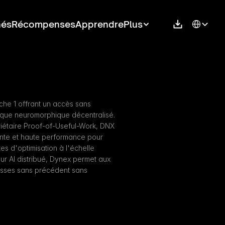
Select Langu
hés
Récompenses
Apprendre
Plus
he 1 offrant un accès sans 
ique neuromorphique décentralisé. 
riétaire Proof-of-Useful-Work, DNX 
ente et haute performance pour 
 d'optimisation à l'échelle 
r AI distribué, Dynex permet aux 
esses sans précédent sans 