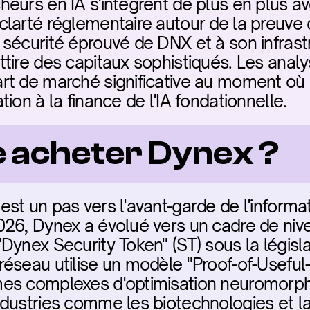
eurs en IA s'intègrent de plus en plus av
arté réglementaire autour de la preuve de 
sécurité éprouvé de DNX et à son infrastr
tire des capitaux sophistiqués. Les analy
t de marché significative au moment où l
ion à la finance de l'IA fondationnelle.
e acheter Dynex ?
st un pas vers l'avant-garde de l'informat
26, Dynex a évolué vers un cadre de nivea
ynex Security Token" (ST) sous la législa
éseau utilise un modèle "Proof-of-Useful
es complexes d'optimisation neuromorphi
dustries comme les biotechnologies et la