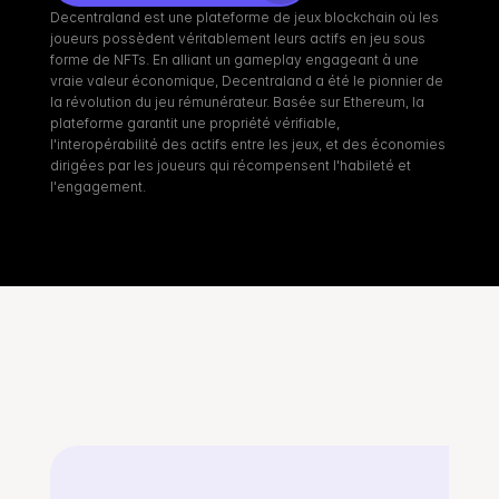
Decentraland est une plateforme de jeux blockchain où les 
joueurs possèdent véritablement leurs actifs en jeu sous 
forme de NFTs. En alliant un gameplay engageant à une 
vraie valeur économique, Decentraland a été le pionnier de 
la révolution du jeu rémunérateur. Basée sur Ethereum, la 
plateforme garantit une propriété vérifiable, 
l'interopérabilité des actifs entre les jeux, et des économies 
dirigées par les joueurs qui récompensent l'habileté et 
l'engagement.