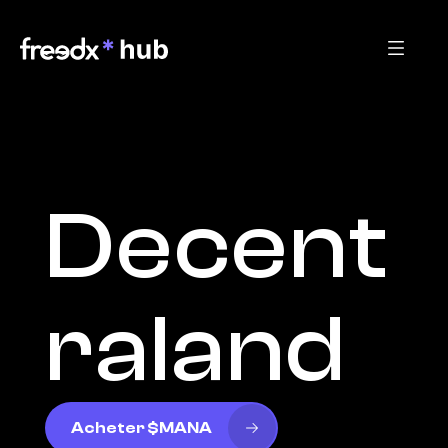
Decent
raland
Acheter $MANA