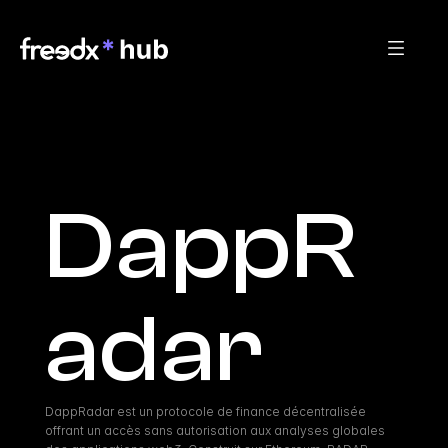
DappR
adar
DappRadar est un protocole de finance décentralisée 
offrant un accès sans autorisation aux analyses globales 