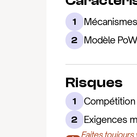
Caractéris
Mécanismes d
1
Modèle PoW 
2
Risques
Compétition
1
Exigences ma
2
Faites toujours