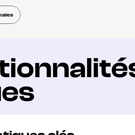
naies
ionnalités
ues