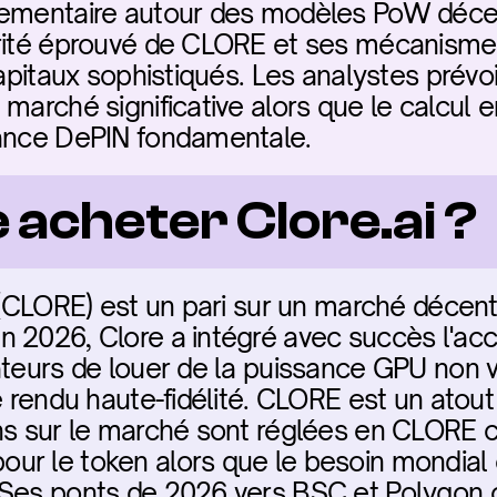
lementaire autour des modèles PoW décen
rité éprouvé de CLORE et ses mécanismes d
 capitaux sophistiqués. Les analystes prév
 marché significative alors que le calcul 
nance DePIN fondamentale.
 acheter Clore.ai ?
i (CLORE) est un pari sur un marché décent
 2026, Clore a intégré avec succès l'accè
ateurs de louer de la puissance GPU non vi
le rendu haute-fidélité. CLORE est un atou
ns sur le marché sont réglées en CLORE co
r le token alors que le besoin mondial e
Ses ponts de 2026 vers BSC et Polygon on