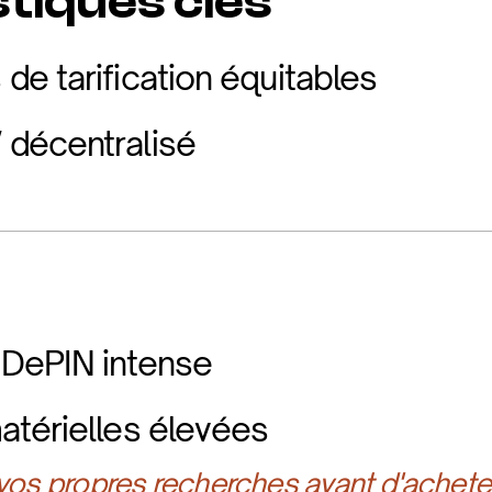
tiques clés
e tarification équitables
décentralisé
 DePIN intense
térielles élevées
 vos propres recherches avant d'achete