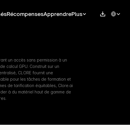
Select Langu
hés
Récompenses
Apprendre
Plus
frant un accès sans permission à un 
e calcul GPU. Construit sur un 
tralisé, CLORE fournit une 
table pour les tâches de formation et 
s de tarification équitables, Clore.ai 
er à du matériel haut de gamme de 
res.