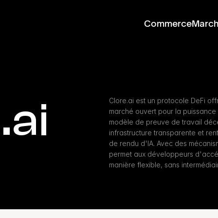
Commerce
Marc
.ai
Clore.ai est un protocole DeFi of
marché ouvert pour la puissance d
modèle de preuve de travail décen
infrastructure transparente et ren
de rendu d'IA. Avec des mécanisme
permet aux développeurs d'accéd
manière flexible, sans intermédiai