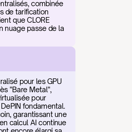
tralisés, combinée 
e tarification 
oient que CLORE 
en nuage passe de la 
ralisé pour les GPU 
s "Bare Metal", 
rtualisée pour 
t DePIN fondamental. 
in, garantissant une 
n calcul AI continue 
t encore élargi sa 