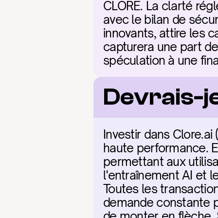
CLORE. La clarté rég
avec le bilan de sécu
innovants, attire les
capturera une part de
spéculation à une fi
Devrais-je
Investir dans Clore.a
haute performance. En
permettant aux utilis
l'entraînement AI et 
Toutes les transactio
demande constante pou
de monter en flèche. 